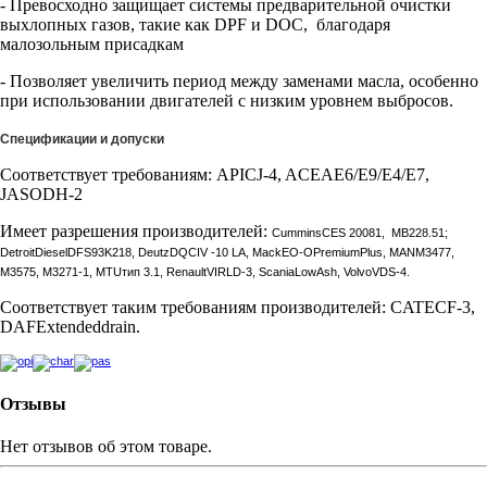
- Превосходно защищает системы предварительной очистки
выхлопных газов, такие как DPF и DOC, благодаря
малозольным присадкам
- Позволяет увеличить период между заменами масла, особенно
при использовании двигателей с низким уровнем выбросов.
Спецификации и допуски
Соответствует требованиям: APICJ-4, ACEAE6/E9/E4/E7,
JASODH-2
Имеет разрешения производителей:
Cummins
CES
20081,
MB
228.51;
Detroit
Diesel
DFS
93
K
218,
Deutz
DQC
IV
-10
LA
,
Mack
EO
-
O
Premium
Plus
,
MAN
M
3477,
M
3575,
M
3271-1,
MTU
тип 3.1,
Renault
VI
RLD
-3,
Scania
Low
Ash
,
Volvo
VDS
-4.
Соответствует таким требованиям производителей: CATECF-3,
DAFExtendeddrain.
Отзывы
Нет отзывов об этом товаре.