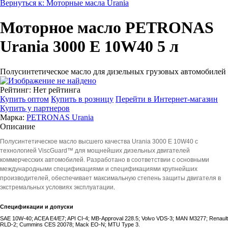
Вернуться к: Моторные масла Urania
Моторное масло PETRONAS
Urania 3000 E 10W40 5 л
Полусинтетическое масло для дизельных грузовых автомобилей
Рейтинг: Нет рейтинга
Купить оптом
Купить в розницу
Перейти в Интернет-магазин
Купить у партнеров
Марка:
PETRONAS Urania
Описание
Полусинтетическое масло высшего качества Urania 3000 E 10W40
с
технологией ViscGuard™
для мощнейших дизельных двигателей
коммерчесских автомобилей. Разработано в соответствии с основными
международными спецификациями и спецификациями крупнейших
производителей, обеспечивает максимальную степень защиты двигателя в
экстремальных условиях эксплуатации
.
Спецификации и допуски
SAE 10W-40; ACEA E4/E7; API CI-4; MB-Approval 228.5; Volvo VDS-3; MAN M3277; Renault
RLD-2; Cummins CES 20078; Mack EO-N; MTU Type 3.